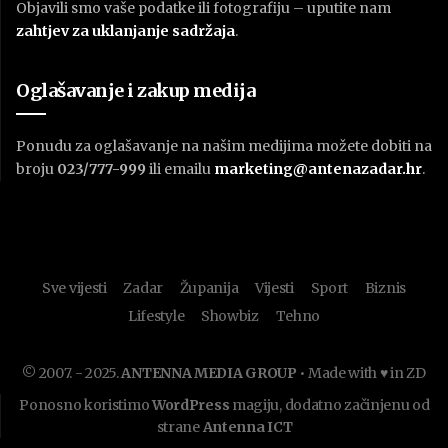
Objavili smo vaše podatke ili fotografiju – uputite nam
zahtjev za uklanjanje sadržaja
.
Oglašavanje i zakup medija
Ponudu za oglašavanje na našim medijima možete dobiti na
broju
023/777-999
ili emailu
marketing@antenazadar.hr
.
Sve vijesti
Zadar
Županija
Vijesti
Sport
Biznis
Lifestyle
Showbiz
Tehno
© 2007. - 2025.
ANTENNA MEDIA GROUP
• Made with ♥ in ZD
Ponosno koristimo
WordPress
magiju, dodatno začinjenu od
strane
Antenna ICT