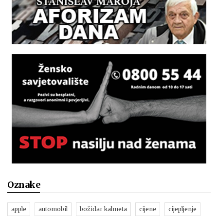
Oznake
apple
automobil
božidar kalmeta
cijene
cijepljenje