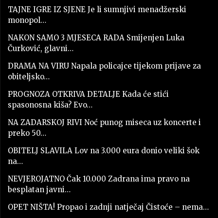
TAJNE IGRE IZ SJENE Je li sumnjivi menadžerski
monopol…
NAKON SAMO 3 MJESECA RADA Smijenjen Luka
Čurković, glavni…
DRAMA NA VIRU Napala policajce tijekom prijave za
obiteljsko…
PROGNOZA OTKRIVA DETALJE Kada će stići
spasonosna kiša? Evo…
NA ZADARSKOJ RIVI Noć punog miseca uz koncerte i
preko 50…
OBITELJ SLAVILA Lov na 3.000 eura donio veliki šok
na…
NEVJEROJATNO Čak 10.000 Zadrana ima pravo na
besplatan javni…
OPET NIŠTA! Propao i zadnji natječaj Čistoće – nema…