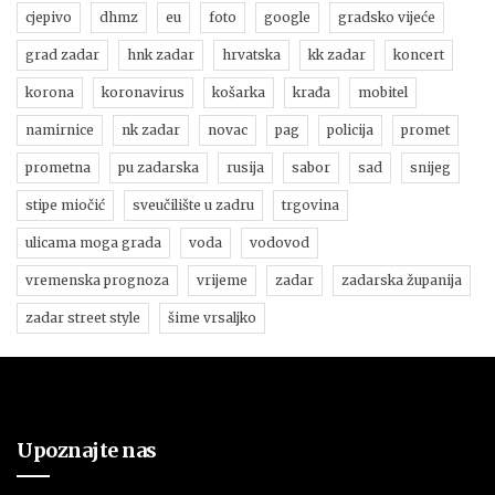
cjepivo
dhmz
eu
foto
google
gradsko vijeće
grad zadar
hnk zadar
hrvatska
kk zadar
koncert
korona
koronavirus
košarka
krađa
mobitel
namirnice
nk zadar
novac
pag
policija
promet
prometna
pu zadarska
rusija
sabor
sad
snijeg
stipe miočić
sveučilište u zadru
trgovina
ulicama moga grada
voda
vodovod
vremenska prognoza
vrijeme
zadar
zadarska županija
zadar street style
šime vrsaljko
Upoznajte nas