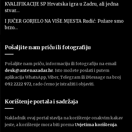
KVALIFIKACIJE SP Hrvatska igra u Zadru, ali jedna
stvar…
I JUČER GORJELO NA VIŠE MJESTA Rudić: Požare smo
brzo…
Pošaljite nam priču ili fotografiju
Pošaljite nam priču, informaciju ili fotografiju na email
desk@antenazadar.hr
. Isto možete poslati i putem
aplikacija WhatsApp, Viber, Telegram ili iMessage na broj
092 2222 972
, rado ćemo je istražiti i objaviti.
Korištenje portala i sadržaja
Nakladnik ovaj portal stavlja na korištenje onakvim kakav
jeste, a korištenje mora biti prema
U
vjetima korištenja
.