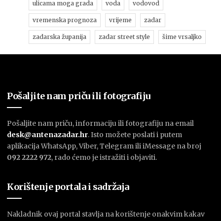
ulicama moga grada
voda
vodovod
vremenska prognoza
vrijeme
zadar
zadarska županija
zadar street style
šime vrsaljko
Pošaljite nam priču ili fotografiju
Pošaljite nam priču, informaciju ili fotografiju na email
desk@antenazadar.hr
. Isto možete poslati i putem
aplikacija WhatsApp, Viber, Telegram ili iMessage na broj
092 2222 972
, rado ćemo je istražiti i objaviti.
Korištenje portala i sadržaja
Nakladnik ovaj portal stavlja na korištenje onakvim kakav