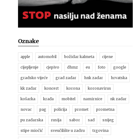
Oznake
apple
automobil
božidar kalmeta
cijene
cijepljenje
cjepivo
dhmz
eu
foto
google
gradsko vijeće
grad zadar
hnk zadar
hrvatska
kk zadar
koncert
korona
koronavirus
košarka
krađa
mobitel
namirnice
nk zadar
novac
pag
policija
promet
prometna
pu zadarska
rusija
sabor
sad
snijeg
stipe miočić
sveučilište u zadru
trgovina