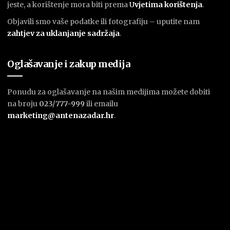
jeste, a korištenje mora biti prema
U
vjetima korištenja
.
Objavili smo vaše podatke ili fotografiju – uputite nam
zahtjev za uklanjanje sadržaja
.
Oglašavanje i zakup medija
Ponudu za oglašavanje na našim medijima možete dobiti
na broju
023/777-999
ili emailu
marketing@antenazadar.hr
.