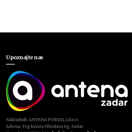
Upoznajte nas
Nakladnik: ANTENA PORTAL j.d.o.o.
Adresa: Trg kneza Višeslava 6g, Zadar