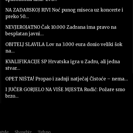
NA ZADARSKOJ RIVI Noć punog miseca uz koncerte i
preko 50…
NEVJEROJATNO Čak 10.000 Zadrana ima pravo na
besplatan javni…
OBITELJ SLAVILA Lov na 3.000 eura donio veliki šok
na…
KVALIFIKACIJE SP Hrvatska igra u Zadru, ali jedna
stvar…
OPET NIŠTA! Propao i zadnji natječaj Čistoće – nema…
I JUČER GORJELO NA VIŠE MJESTA Rudić: Požare smo
brzo…
style
Showbiz
Tehno