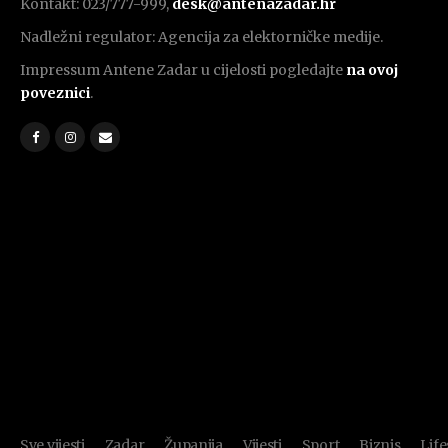
Kontakt: 023/777-999,
desk@antenazadar.hr
Nadležni regulator: Agencija za elektorničke medije.
Impressum Antene Zadar u cijelosti pogledajte
na ovoj
poveznici
.
Sve vijesti
Zadar
Županija
Vijesti
Sport
Biznis
Life