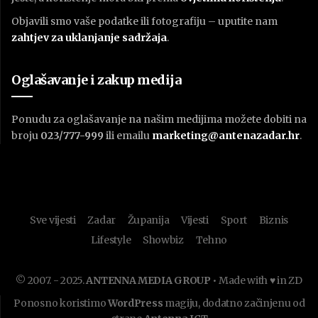
Objavili smo vaše podatke ili fotografiju – uputite nam
zahtjev za uklanjanje sadržaja
.
Oglašavanje i zakup medija
Ponudu za oglašavanje na našim medijima možete dobiti na
broju
023/777-999
ili emailu
marketing@antenazadar.hr
.
Sve vijesti
Zadar
Županija
Vijesti
Sport
Biznis
Lifestyle
Showbiz
Tehno
© 2007. - 2025.
ANTENNA MEDIA GROUP
• Made with ♥ in ZD
Ponosno koristimo
WordPress
magiju, dodatno začinjenu od