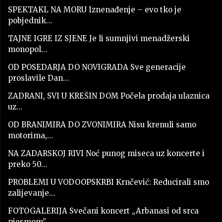
SPEKTAKL NA MORU Iznenađenje – evo tko je
pobjednik…
TAJNE IGRE IZ SJENE Je li sumnjivi menadžerski
monopol…
OD POSEDARJA DO NOVIGRADA Sve generacije
proslavile Dan…
ZADRANI, SVI U KREŠIN DOM Počela prodaja ulaznica
uz…
OD BRANIMIRA DO ZVONIMIRA Nisu krenuli samo
motorima,…
NA ZADARSKOJ RIVI Noć punog miseca uz koncerte i
preko 50…
PROBLEMI U VODOOPSKRBI Krnčević: Reducirali smo
zalijevanje…
FOTOGALERIJA Svečani koncert „Arbanasi od srca
pjesmom”…