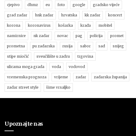
cjepivo
dhmz
eu
foto
google
gradsko vijeće
grad zadar
hnk zadar
hrvatska
kk zadar
koncert
korona
koronavirus
košarka
krađa
mobitel
namirnice
nk zadar
novac
pag
policija
promet
prometna
pu zadarska
rusija
sabor
sad
snijeg
stipe miočić
sveučilište u zadru
trgovina
ulicama moga grada
voda
vodovod
vremenska prognoza
vrijeme
zadar
zadarska županija
zadar street style
šime vrsaljko
Upoznajte nas