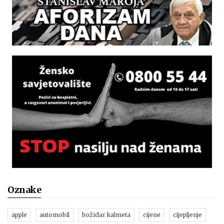
Oznake
apple
automobil
božidar kalmeta
cijene
cijepljenje