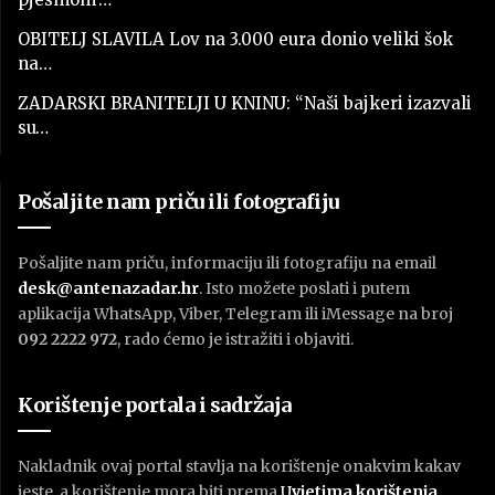
OBITELJ SLAVILA Lov na 3.000 eura donio veliki šok
na…
ZADARSKI BRANITELJI U KNINU: “Naši bajkeri izazvali
su…
Pošaljite nam priču ili fotografiju
Pošaljite nam priču, informaciju ili fotografiju na email
desk@antenazadar.hr
. Isto možete poslati i putem
aplikacija WhatsApp, Viber, Telegram ili iMessage na broj
092 2222 972
, rado ćemo je istražiti i objaviti.
Korištenje portala i sadržaja
Nakladnik ovaj portal stavlja na korištenje onakvim kakav
jeste, a korištenje mora biti prema
U
vjetima korištenja
.