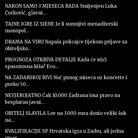
NAKON SAMO 3 MJESECA RADA Smijenjen Luka
Čurković, glavni…
TAJNE IGRE IZ SJENE Je li sumnjivi menadžerski
monopol…
DRAMA NA VIRU Napala policajce tijekom prijave za
obiteljsko…
PROGNOZA OTKRIVA DETALJE Kada će stići
spasonosna kiša? Evo…
NA ZADARSKOJ RIVI Noć punog miseca uz koncerte i
preko 50…
NEVJEROJATNO Čak 10.000 Zadrana ima pravo na
besplatan javni…
OBITELJ SLAVILA Lov na 3.000 eura donio veliki šok
na…
KVALIFIKACIJE SP Hrvatska igra u Zadru, ali jedna
stvar…