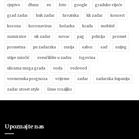
cjepivo
dhmz
eu
foto
google
gradsko vijeće
grad zadar
hnk zadar
hrvatska
kk zadar
koncert
korona
koronavirus
košarka
krađa
mobitel
namirnice
nk zadar
novac
pag
policija
promet
prometna
pu zadarska
rusija
sabor
sad
snijeg
stipe miočić
sveučilište u zadru
trgovina
ulicama moga grada
voda
vodovod
vremenska prognoza
vrijeme
zadar
zadarska županija
zadar street style
šime vrsaljko
Upoznajte nas