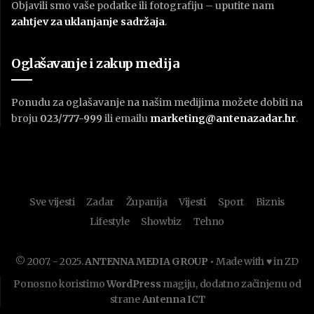
Objavili smo vaše podatke ili fotografiju – uputite nam
zahtjev za uklanjanje sadržaja
.
Oglašavanje i zakup medija
Ponudu za oglašavanje na našim medijima možete dobiti na
broju
023/777-999
ili emailu
marketing@antenazadar.hr
.
Sve vijesti
Zadar
Županija
Vijesti
Sport
Biznis
Lifestyle
Showbiz
Tehno
© 2007. - 2025.
ANTENNA MEDIA GROUP
• Made with ♥ in ZD
Ponosno koristimo
WordPress
magiju, dodatno začinjenu od
strane
Antenna ICT