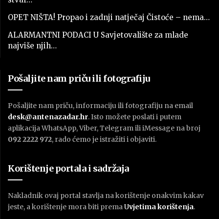
OPET NIŠTA! Propao i zadnji natječaj Čistoće – nema…
ALARMANTNI PODACI U Savjetovalište za mlade
najviše njih…
Pošaljite nam priču ili fotografiju
Pošaljite nam priču, informaciju ili fotografiju na email
desk@antenazadar.hr
. Isto možete poslati i putem
aplikacija WhatsApp, Viber, Telegram ili iMessage na broj
092 2222 972
, rado ćemo je istražiti i objaviti.
Korištenje portala i sadržaja
Nakladnik ovaj portal stavlja na korištenje onakvim kakav
jeste, a korištenje mora biti prema
U
vjetima korištenja
.