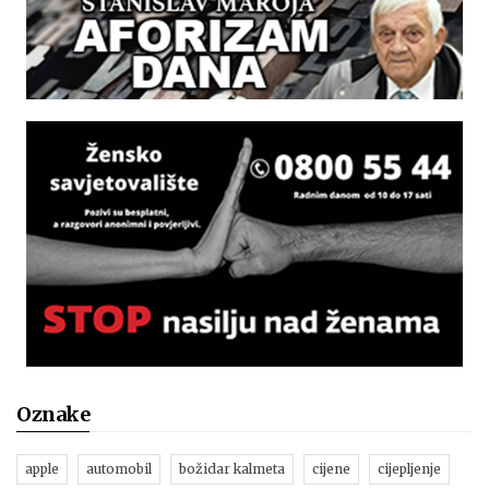
Oznake
apple
automobil
božidar kalmeta
cijene
cijepljenje