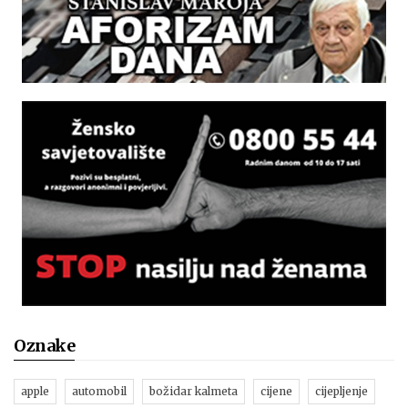
Oznake
apple
automobil
božidar kalmeta
cijene
cijepljenje