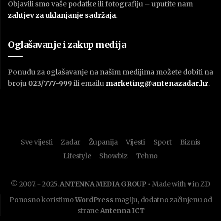
Objavili smo vaše podatke ili fotografiju – uputite nam
zahtjev za uklanjanje sadržaja
.
Oglašavanje i zakup medija
Ponudu za oglašavanje na našim medijima možete dobiti na
broju
023/777-999
ili emailu
marketing@antenazadar.hr
.
Sve vijesti
Zadar
Županija
Vijesti
Sport
Biznis
Lifestyle
Showbiz
Tehno
© 2007. - 2025.
ANTENNA MEDIA GROUP
• Made with ♥ in ZD
Ponosno koristimo
WordPress
magiju, dodatno začinjenu od
strane
Antenna ICT