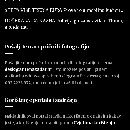
ŠTETA VIŠE TISUĆA EURA Provalio u mobilnu kućicu…
DOČEKALA GA KAZNA Policija ga zaustavila u Tkonu,
a onda mu…
Pošaljite nam priču ili fotografiju
Pošaljite nam priču, informaciju ili fotografiju na email
desk@antenazadar.hr
. Isto možete poslati i putem
aplikacija WhatsApp, Viber, Telegram ili iMessage na broj
092 2222 972
, rado ćemo je istražiti i objaviti.
Korištenje portala i sadržaja
Nakladnik ovaj portal stavlja na korištenje onakvim kakav
jeste, a korištenje mora biti prema
U
vjetima korištenja
.