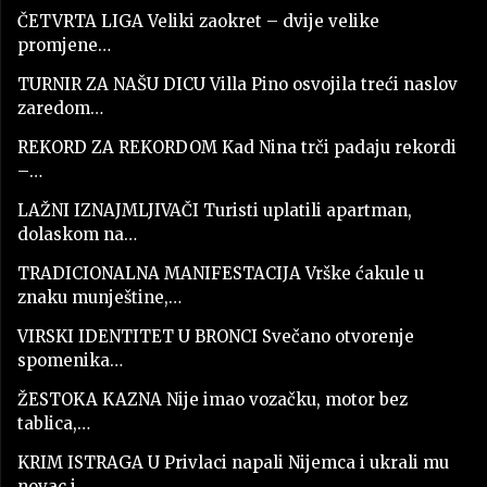
ČETVRTA LIGA Veliki zaokret – dvije velike
promjene…
TURNIR ZA NAŠU DICU Villa Pino osvojila treći naslov
zaredom…
REKORD ZA REKORDOM Kad Nina trči padaju rekordi
–…
LAŽNI IZNAJMLJIVAČI Turisti uplatili apartman,
dolaskom na…
TRADICIONALNA MANIFESTACIJA Vrške ćakule u
znaku munještine,…
VIRSKI IDENTITET U BRONCI Svečano otvorenje
spomenika…
ŽESTOKA KAZNA Nije imao vozačku, motor bez
tablica,…
KRIM ISTRAGA U Privlaci napali Nijemca i ukrali mu
novac i…