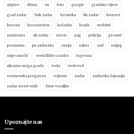
cjepivo
dhmz
eu
foto
google
gradsko vijeće
grad zadar
hnk zadar
hrvatska
kk zadar
koncert
korona
koronavirus
košarka
krađa
mobitel
namirnice
nk zadar
novac
pag
policija
promet
prometna
pu zadarska
rusija
sabor
sad
snijeg
stipe miočić
sveučilište u zadru
trgovina
ulicama moga grada
voda
vodovod
vremenska prognoza
vrijeme
zadar
zadarska županija
zadar street style
šime vrsaljko
Upoznajte nas