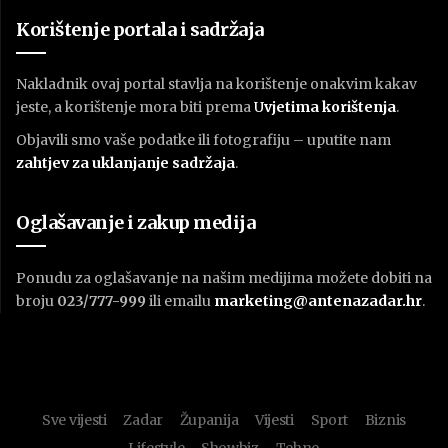
Korištenje portala i sadržaja
Nakladnik ovaj portal stavlja na korištenje onakvim kakav
jeste, a korištenje mora biti prema
U
vjetima korištenja
.
Objavili smo vaše podatke ili fotografiju – uputite nam
zahtjev za uklanjanje sadržaja
.
Oglašavanje i zakup medija
Ponudu za oglašavanje na našim medijima možete dobiti na
broju
023/777-999
ili emailu
marketing@antenazadar.hr
.
Sve vijesti
Zadar
Županija
Vijesti
Sport
Biznis