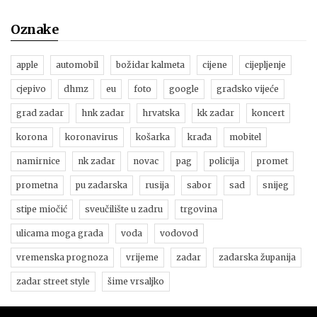
Oznake
apple
automobil
božidar kalmeta
cijene
cijepljenje
cjepivo
dhmz
eu
foto
google
gradsko vijeće
grad zadar
hnk zadar
hrvatska
kk zadar
koncert
korona
koronavirus
košarka
krađa
mobitel
namirnice
nk zadar
novac
pag
policija
promet
prometna
pu zadarska
rusija
sabor
sad
snijeg
stipe miočić
sveučilište u zadru
trgovina
ulicama moga grada
voda
vodovod
vremenska prognoza
vrijeme
zadar
zadarska županija
zadar street style
šime vrsaljko