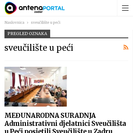
Naslovnica
sveučilište u peći
PREGLED OZNAKA
sveučilište u peći
MEĐUNARODNA SURADNJA
Administrativni djelatnici Sveučilišta
u Peći posjetili Sveučilište u Zadru