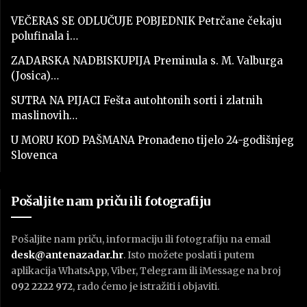
VEČERAS SE ODLUČUJE POBJEDNIK Petrčane čekaju
polufinala i…
ZADARSKA NADBISKUPIJA Preminula s. M. Valburga
(Josica)…
SUTRA NA PIJACI Fešta autohtonih sorti i zlatnih
maslinovih…
U MORU KOD PAŠMANA Pronađeno tijelo 24-godišnjeg
Slovenca
Pošaljite nam priču ili fotografiju
Pošaljite nam priču, informaciju ili fotografiju na email
desk@antenazadar.hr
. Isto možete poslati i putem
aplikacija WhatsApp, Viber, Telegram ili iMessage na broj
092 2222 972
, rado ćemo je istražiti i objaviti.