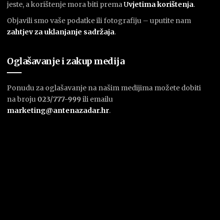
jeste, a korištenje mora biti prema
U
vjetima korištenja
.
Objavili smo vaše podatke ili fotografiju – uputite nam
zahtjev za uklanjanje sadržaja
.
Oglašavanje i zakup medija
Ponudu za oglašavanje na našim medijima možete dobiti
na broju
023/777-999
ili emailu
marketing@antenazadar.hr
.