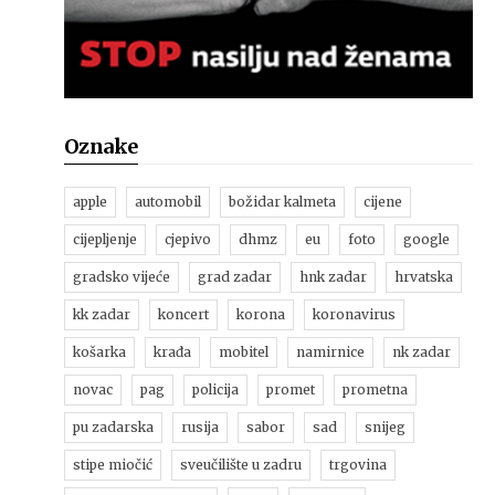
Oznake
apple
automobil
božidar kalmeta
cijene
cijepljenje
cjepivo
dhmz
eu
foto
google
gradsko vijeće
grad zadar
hnk zadar
hrvatska
kk zadar
koncert
korona
koronavirus
košarka
krađa
mobitel
namirnice
nk zadar
novac
pag
policija
promet
prometna
pu zadarska
rusija
sabor
sad
snijeg
stipe miočić
sveučilište u zadru
trgovina