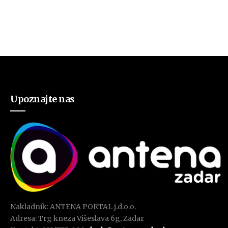
Upoznajte nas
Nakladnik: ANTENA PORTAL j.d.o.o.
Adresa: Trg kneza Višeslava 6g, Zadar