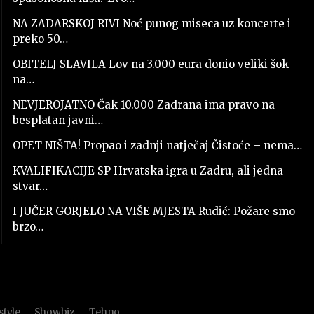
NA ZADARSKOJ RIVI Noć punog miseca uz koncerte i
preko 50…
OBITELJ SLAVILA Lov na 3.000 eura donio veliki šok
na…
NEVJEROJATNO Čak 10.000 Zadrana ima pravo na
besplatan javni…
OPET NIŠTA! Propao i zadnji natječaj Čistoće – nema…
KVALIFIKACIJE SP Hrvatska igra u Zadru, ali jedna
stvar…
I JUČER GORJELO NA VIŠE MJESTA Rudić: Požare smo
brzo…
style
Showbiz
Tehno