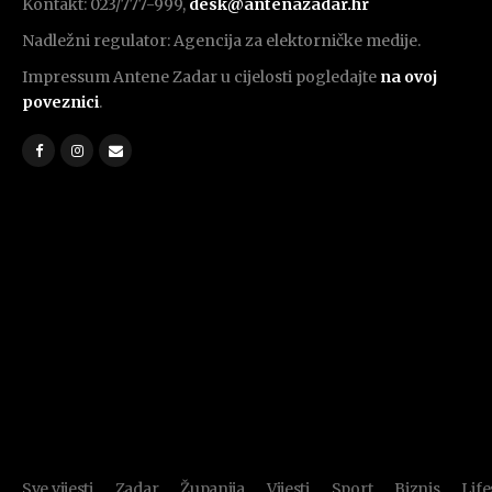
Kontakt: 023/777-999,
desk@antenazadar.hr
Nadležni regulator: Agencija za elektorničke medije.
Impressum Antene Zadar u cijelosti pogledajte
na ovoj
poveznici
.
Sve vijesti
Zadar
Županija
Vijesti
Sport
Biznis
Life