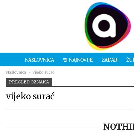
NASLOVNICA
NAJNOVIJE
ZADAR
ŽU
Naslovnica
vijeko surać
PREGLED OZNAKA
vijeko surać
NOTHI