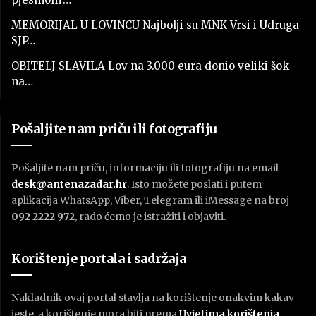
MEMORIJAL U LOVINCU Najbolji su MNK Vrsi i Udruga
SJP…
OBITELJ SLAVILA Lov na 3.000 eura donio veliki šok
na…
Pošaljite nam priču ili fotografiju
Pošaljite nam priču, informaciju ili fotografiju na email
desk@antenazadar.hr
. Isto možete poslati i putem
aplikacija WhatsApp, Viber, Telegram ili iMessage na broj
092 2222 972
, rado ćemo je istražiti i objaviti.
Korištenje portala i sadržaja
Nakladnik ovaj portal stavlja na korištenje onakvim kakav
jeste, a korištenje mora biti prema
U
vjetima korištenja
.