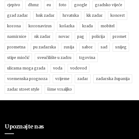
cjepivo
dhmz
eu
foto
google
gradsko vijeće
grad zadar
hnk zadar
hrvatska
kk zadar
koncert
korona
koronavirus
košarka
krađa
mobitel
namirnice
nk zadar
novac
pag
policija
promet
prometna
pu zadarska
rusija
sabor
sad
snijeg
stipe miočić
sveučilište u zadru
trgovina
ulicama moga grada
voda
vodovod
vremenska prognoza
vrijeme
zadar
zadarska županija
zadar street style
šime vrsaljko
Upoznajte nas