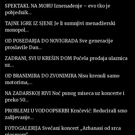
SPEKTAKL NA MORU Iznenađenje – evo tko je
pobjednik…
TAJNE IGRE IZ SJENE Je li sumnjivi menadžerski
monopol…
OD POSEDARJA DO NOVIGRADA Sve generacije
proslavile Dan…
ZADRANI, SVI U KREŠIN DOM Počela prodaja ulaznica
uz…
OD BRANIMIRA DO ZVONIMIRA Nisu krenuli samo
motorima,…
NA ZADARSKOJ RIVI Noć punog miseca uz koncerte i
preko 50…
PROBLEMI U VODOOPSKRBI Krnčević: Reducirali smo
zalijevanje…
FOTOGALERIJA Svečani koncert „Arbanasi od srca
pjesmom”…