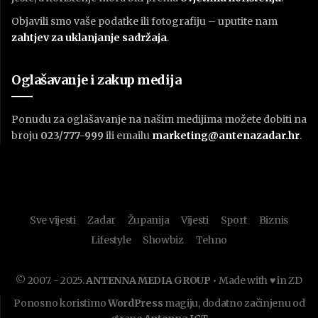
Objavili smo vaše podatke ili fotografiju – uputite nam
zahtjev za uklanjanje sadržaja
.
Oglašavanje i zakup medija
Ponudu za oglašavanje na našim medijima možete dobiti na
broju
023/777-999
ili emailu
marketing@antenazadar.hr
.
Sve vijesti
Zadar
Županija
Vijesti
Sport
Biznis
Lifestyle
Showbiz
Tehno
© 2007. - 2025.
ANTENNA MEDIA GROUP
• Made with ♥ in ZD
Ponosno koristimo
WordPress
magiju, dodatno začinjenu od