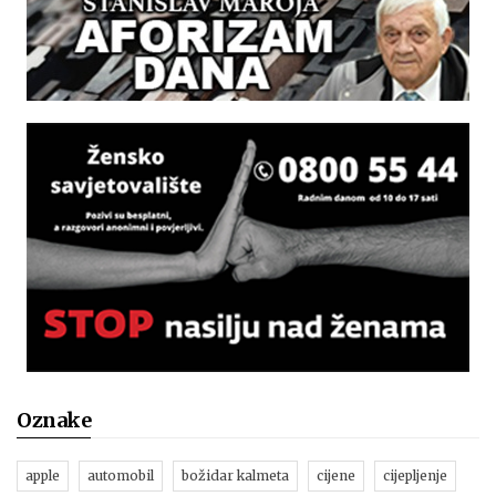
Oznake
apple
automobil
božidar kalmeta
cijene
cijepljenje