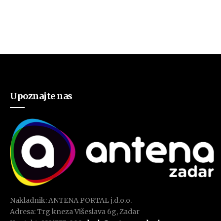
Upoznajte nas
Nakladnik: ANTENA PORTAL j.d.o.o.
Adresa: Trg kneza Višeslava 6g, Zadar