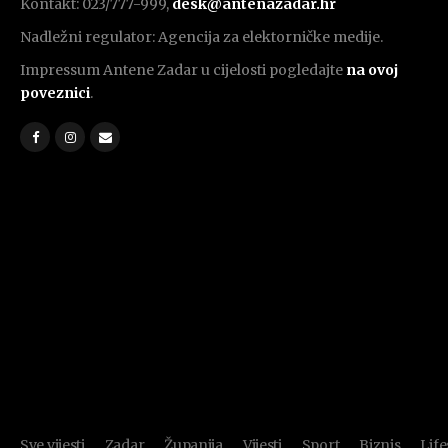
Kontakt: 023/777-999,
desk@antenazadar.hr
Nadležni regulator: Agencija za elektorničke medije.
Impressum Antene Zadar u cijelosti pogledajte
na ovoj
poveznici
.
Sve vijesti
Zadar
Županija
Vijesti
Sport
Biznis
Life