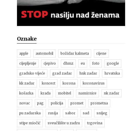
Oznake
apple
automobil
božidar kalmeta
cijene
cijepljenje
cjepivo
dhmz
eu
foto
google
gradsko vijeće
grad zadar
hnk zadar
hrvatska
kk zadar
koncert
korona
koronavirus
košarka
krađa
mobitel
namirnice
nk zadar
novac
pag
policija
promet
prometna
pu zadarska
rusija
sabor
sad
snijeg
stipe miočić
sveučilište u zadru
trgovina