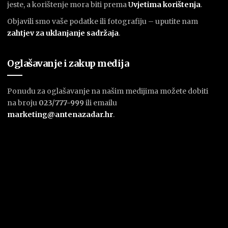
jeste, a korištenje mora biti prema
U
vjetima korištenja
.
Objavili smo vaše podatke ili fotografiju – uputite nam
zahtjev za uklanjanje sadržaja
.
Oglašavanje i zakup medija
Ponudu za oglašavanje na našim medijima možete dobiti
na broju
023/777-999
ili emailu
marketing@antenazadar.hr
.