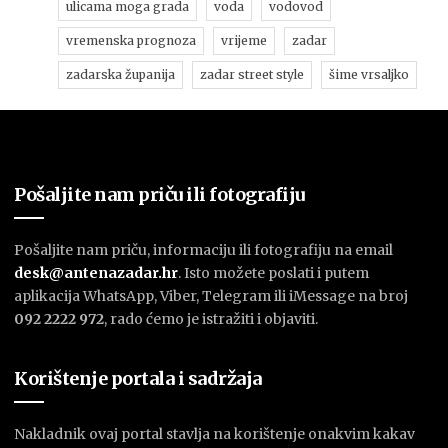
ulicama moga grada
voda
vodovod
vremenska prognoza
vrijeme
zadar
zadarska županija
zadar street style
šime vrsaljko
Pošaljite nam priču ili fotografiju
Pošaljite nam priču, informaciju ili fotografiju na email
desk@antenazadar.hr
. Isto možete poslati i putem
aplikacija WhatsApp, Viber, Telegram ili iMessage na broj
092 2222 972
, rado ćemo je istražiti i objaviti.
Korištenje portala i sadržaja
Nakladnik ovaj portal stavlja na korištenje onakvim kakav