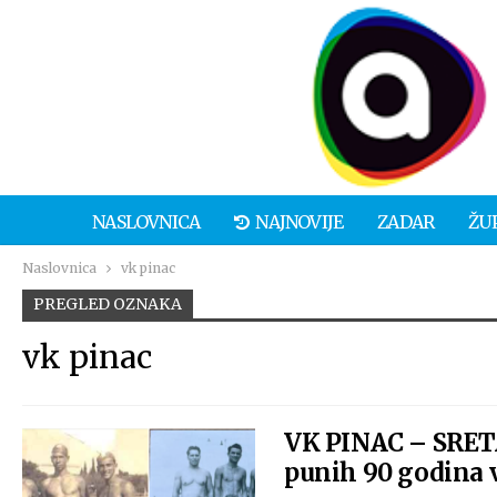
NASLOVNICA
NAJNOVIJE
ZADAR
ŽU
Naslovnica
vk pinac
PREGLED OZNAKA
vk pinac
VK PINAC – SRE
punih 90 godina v