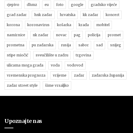
cjepivo
dhmz
eu
foto
google
gradsko vijeće
grad zadar
hnk zadar
hrvatska
kk zadar
koncert
korona
koronavirus
košarka
krađa
mobitel
namirnice
nk zadar
novac
pag
policija
promet
prometna
pu zadarska
rusija
sabor
sad
snijeg
stipe miočić
sveučilište u zadru
trgovina
ulicama moga grada
voda
vodovod
vremenska prognoza
vrijeme
zadar
zadarska županija
zadar street style
šime vrsaljko
Upoznajte nas