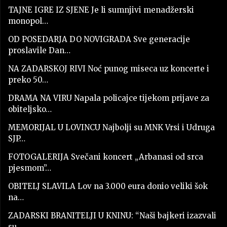
TAJNE IGRE IZ SJENE Je li sumnjivi menadžerski
monopol…
OD POSEDARJA DO NOVIGRADA Sve generacije
proslavile Dan…
NA ZADARSKOJ RIVI Noć punog miseca uz koncerte i
preko 50…
DRAMA NA VIRU Napala policajce tijekom prijave za
obiteljsko…
MEMORIJAL U LOVINCU Najbolji su MNK Vrsi i Udruga
SJP…
FOTOGALERIJA Svečani koncert „Arbanasi od srca
pjesmom”…
OBITELJ SLAVILA Lov na 3.000 eura donio veliki šok
na…
ZADARSKI BRANITELJI U KNINU: “Naši bajkeri izazvali
su…