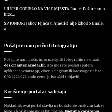
I JUČER GORJELO NA VIŠE MJESTA Rudić: Požare smo
brzo…
SP JUNIORI Jakov Pijaca u Americi nije izborio finale,
ali…
Pošaljite nam priču ili fotografiju
Pošaljite nam priču, informaciju ili fotografiju na email
desk@antenazadar.hr
. Isto možete poslati i putem
aplikacija WhatsApp, Viber, Telegram ili iMessage na broj
092 2222 972
, rado ćemo je istražiti i objaviti.
Korištenje portala i sadržaja
Nakladnik ovaj portal stavlja na korištenje onakvim kakav
jeste, a korištenje mora biti prema
U
vjetima korištenja
.