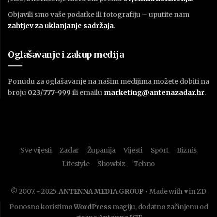
Objavili smo vaše podatke ili fotografiju – uputite nam
zahtjev za uklanjanje sadržaja
.
Oglašavanje i zakup medija
Ponudu za oglašavanje na našim medijima možete dobiti na
broju
023/777-999
ili emailu
marketing@antenazadar.hr
.
Sve vijesti
Zadar
Županija
Vijesti
Sport
Biznis
Lifestyle
Showbiz
Tehno
© 2007. - 2025.
ANTENNA MEDIA GROUP
• Made with ♥ in ZD
Ponosno koristimo
WordPress
magiju, dodatno začinjenu od