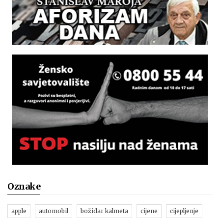
Oznake
apple
automobil
božidar kalmeta
cijene
cijepljenje