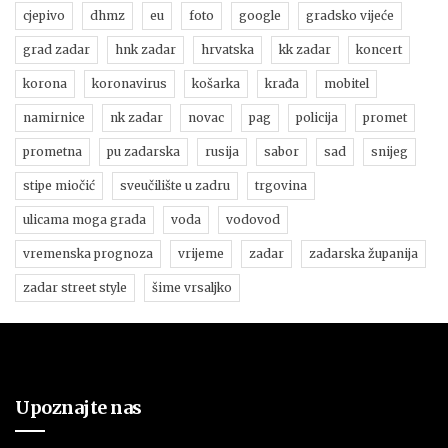
cjepivo
dhmz
eu
foto
google
gradsko vijeće
grad zadar
hnk zadar
hrvatska
kk zadar
koncert
korona
koronavirus
košarka
krađa
mobitel
namirnice
nk zadar
novac
pag
policija
promet
prometna
pu zadarska
rusija
sabor
sad
snijeg
stipe miočić
sveučilište u zadru
trgovina
ulicama moga grada
voda
vodovod
vremenska prognoza
vrijeme
zadar
zadarska županija
zadar street style
šime vrsaljko
Upoznajte nas