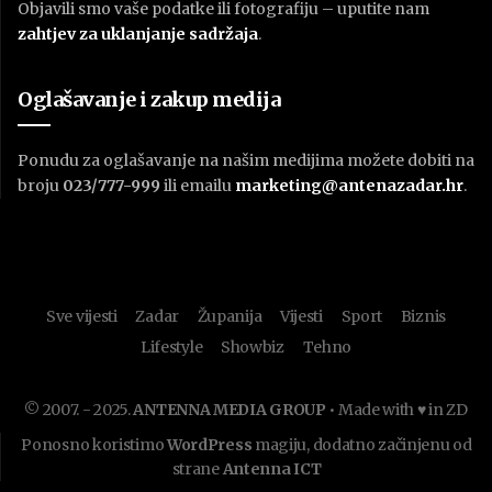
Objavili smo vaše podatke ili fotografiju – uputite nam
zahtjev za uklanjanje sadržaja
.
Oglašavanje i zakup medija
Ponudu za oglašavanje na našim medijima možete dobiti na
broju
023/777-999
ili emailu
marketing@antenazadar.hr
.
Sve vijesti
Zadar
Županija
Vijesti
Sport
Biznis
Lifestyle
Showbiz
Tehno
© 2007. - 2025.
ANTENNA MEDIA GROUP
• Made with ♥ in ZD
Ponosno koristimo
WordPress
magiju, dodatno začinjenu od
strane
Antenna ICT