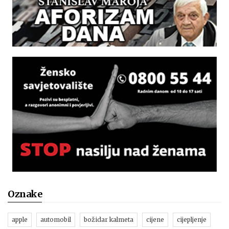
Oznake
apple
automobil
božidar kalmeta
cijene
cijepljenje