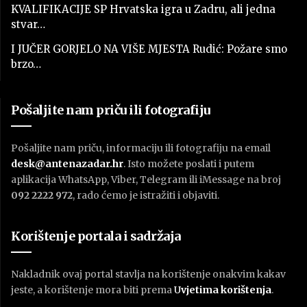
KVALIFIKACIJE SP Hrvatska igra u Zadru, ali jedna
stvar…
I JUČER GORJELO NA VIŠE MJESTA Rudić: Požare smo
brzo…
Pošaljite nam priču ili fotografiju
Pošaljite nam priču, informaciju ili fotografiju na email
desk@antenazadar.hr
. Isto možete poslati i putem
aplikacija WhatsApp, Viber, Telegram ili iMessage na broj
092 2222 972
, rado ćemo je istražiti i objaviti.
Korištenje portala i sadržaja
Nakladnik ovaj portal stavlja na korištenje onakvim kakav
jeste, a korištenje mora biti prema
U
vjetima korištenja
.