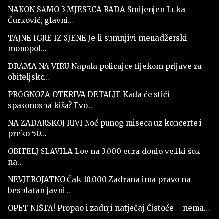
NAKON SAMO 3 MJESECA RADA Smijenjen Luka
Čurković, glavni…
TAJNE IGRE IZ SJENE Je li sumnjivi menadžerski
monopol…
DRAMA NA VIRU Napala policajce tijekom prijave za
obiteljsko…
PROGNOZA OTKRIVA DETALJE Kada će stići
spasonosna kiša? Evo…
NA ZADARSKOJ RIVI Noć punog miseca uz koncerte i
preko 50…
OBITELJ SLAVILA Lov na 3.000 eura donio veliki šok
na…
NEVJEROJATNO Čak 10.000 Zadrana ima pravo na
besplatan javni…
OPET NIŠTA! Propao i zadnji natječaj Čistoće – nema…